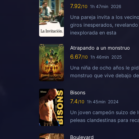
7.92
1h 47min
2026
Una pareja invita a los vecin
giros inesperados, reveland
inexplorada en esta
Atrapando a un monstruo
6.67
1h 46min
2025
Una niña de ocho años le pid
monstruo que vive debajo de s
Bisons
7.4
1h 45min
2024
Un joven campeón suizo de lu
peleas clandestinas para reca
Boulevard