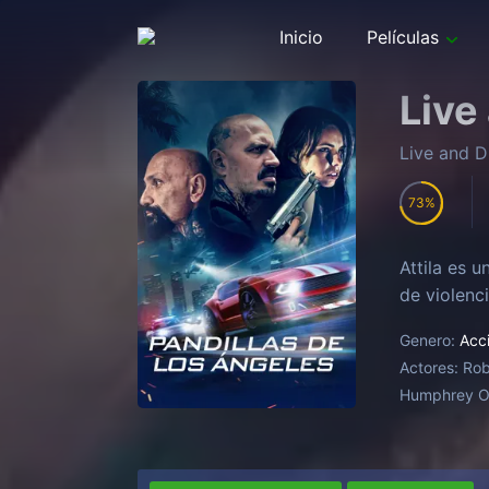
Inicio
Películas
Live
Live and Di
73
Attila es 
de violenc
Genero:
Acc
Actores:
Rob
Humphrey Olo