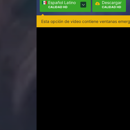
Español Latino
Descargar
CALIDAD HD
CALIDAD HD
Esta opción de video contiene ventanas emerge