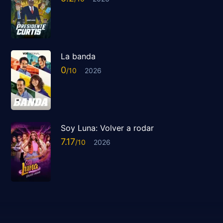
La banda
0
2026
Soy Luna: Volver a rodar
7.17
2026