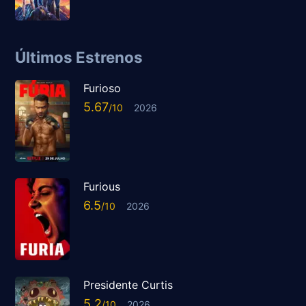
Últimos Estrenos
Furioso
5.67
2026
Furious
6.5
2026
Presidente Curtis
5.2
2026