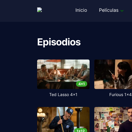
Inicio
Películas
Episodios
4
x
1
Ted Lasso 4x1
Furious 1x4
1
x
12