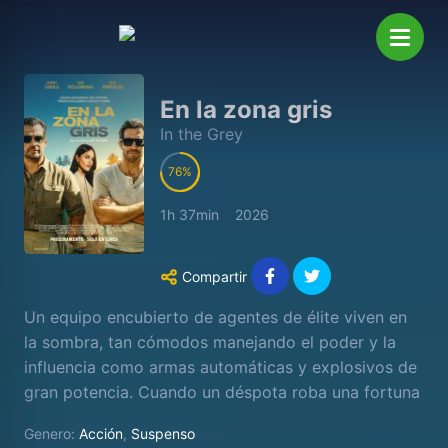
En la zona gris
In the Grey
76
1h 37min
2026
Compartir
Un equipo encubierto de agentes de élite viven en
la sombra, tan cómodos manejando el poder y la
influencia como armas automáticas y explosivos de
gran potencia. Cuando un déspota roba una fortuna
de mil millones de dólares, son enviados a
Genero:
Acción
,
Suspenso
recuperarla en lo que para cualquier otro sería una