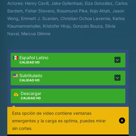
Actores:
Henry Cavill, Jake Gyllenhaal, Eiza González, Carlos
misión suicida. Lo que comienza como un atraco
Bardem, Fisher Stevens, Rosamund Pike, Kojo Attah, Jason
imposible empeora aún más y se convierte en una
Wong, Emmett J. Scanlan, Christian Ochoa Lavernia, Karlos
guerra total de estrategia, engaño y supervivencia.
Klaumannsmoller, Kristofer Hivju, Gonzalo Bouza, Silvia
Naval, Marcus Glimne
Español Latino
CALIDAD HD
Subtitulado
CALIDAD HD
Descargar
CALIDAD HD
Esta opción de video contiene ventanas
emergentes y la carga es optima, puedes mirar
sin cortes.