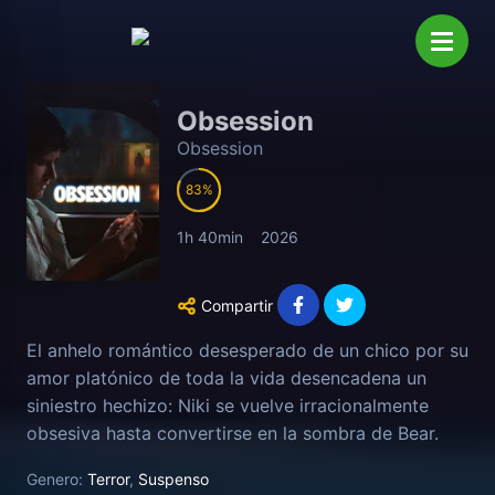
Obsession
Obsession
83
1h 40min
2026
Compartir
El anhelo romántico desesperado de un chico por su
amor platónico de toda la vida desencadena un
siniestro hechizo: Niki se vuelve irracionalmente
obsesiva hasta convertirse en la sombra de Bear.
Una fantasía aparentemente inofensiva que se
Genero:
Terror
,
Suspenso
convertirá en una perturbadora pesadilla.