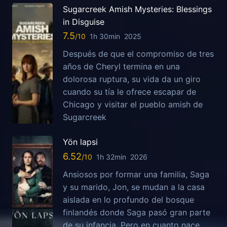
Sugarcreek Amish Mysteries: Blessings
in Disguise
7.5
1h 30min
2025
Después de que el compromiso de tres
años de Cheryl termina en una
dolorosa ruptura, su vida da un giro
cuando su tía le ofrece escapar de
Chicago y visitar el pueblo amish de
Sugarcreek
Yön lapsi
6.52
1h 32min
2026
Ansiosos por formar una familia, Saga
y su marido, Jon, se mudan a la casa
aislada en lo profundo del bosque
finlandés donde Saga pasó gran parte
de su infancia. Pero en cuanto nace