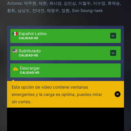
Actores:
박주현, 재현, 곽시양, 김민상, 이철우, 이수정, 류제승,
황휘, 남상도, 진대연, 채원우, 정환, Son Seung-taek
Español Latino
CALIDAD HD
Subtitulado
CALIDAD HD
Descargar
CALIDAD HD
Esta opción de video contiene ventanas
emergentes y la carga es optima, puedes mirar
sin cortes.