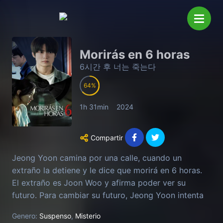
Morirás en 6 horas
6시간 후 너는 죽는다
64
1h 31min
2024
Compartir
Jeong Yoon camina por una calle, cuando un
extraño la detiene y le dice que morirá en 6 horas.
El extraño es Joon Woo y afirma poder ver su
futuro. Para cambiar su futuro, Jeong Yoon intenta
encontrar a la persona que la matará en 6 horas.
Genero:
Suspenso
,
Misterio