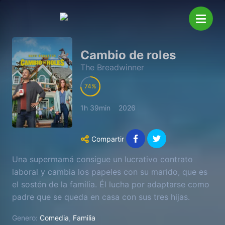
Cambio de roles
The Breadwinner
74
1h 39min
2026
Compartir
Una supermamá consigue un lucrativo contrato
laboral y cambia los papeles con su marido, que es
el sostén de la familia. Él lucha por adaptarse como
padre que se queda en casa con sus tres hijas.
Genero:
Comedia
,
Familia