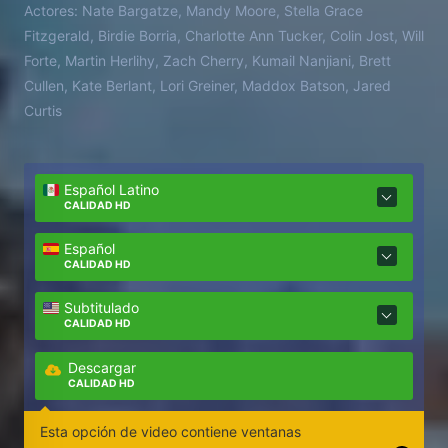
Actores:
Nate Bargatze, Mandy Moore, Stella Grace
Fitzgerald, Birdie Borria, Charlotte Ann Tucker, Colin Jost, Will
Forte, Martin Herlihy, Zach Cherry, Kumail Nanjiani, Brett
Cullen, Kate Berlant, Lori Greiner, Maddox Batson, Jared
Curtis
Español Latino
CALIDAD HD
Español
CALIDAD HD
Subtitulado
CALIDAD HD
Descargar
CALIDAD HD
Esta opción de video contiene ventanas