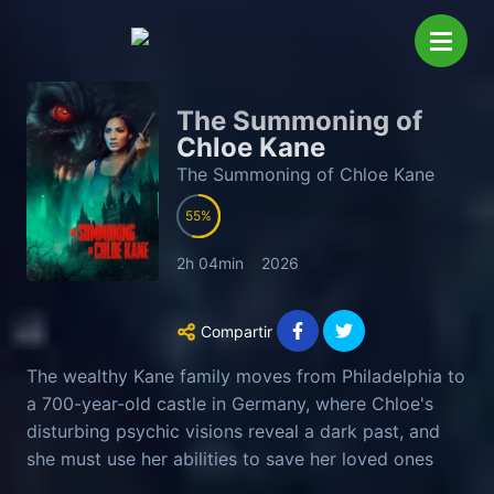
The Summoning of
Chloe Kane
The Summoning of Chloe Kane
55
2h 04min
2026
Compartir
The wealthy Kane family moves from Philadelphia to
a 700-year-old castle in Germany, where Chloe's
disturbing psychic visions reveal a dark past, and
she must use her abilities to save her loved ones
from the malevolent forces within.