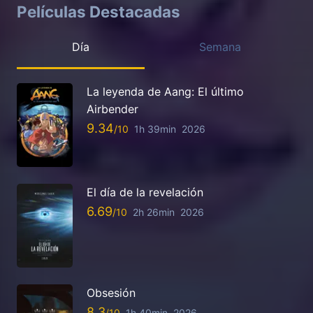
Películas Destacadas
Día
Semana
La leyenda de Aang: El último
Airbender
9.34
1h 39min
2026
El día de la revelación
6.69
2h 26min
2026
Obsesión
8.3
1h 40min
2026