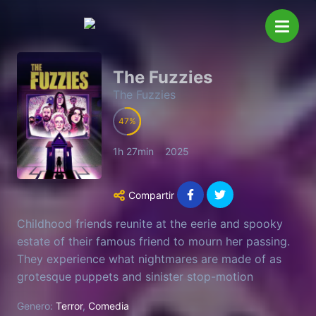
The Fuzzies
The Fuzzies
47
1h 27min
2025
Compartir
Childhood friends reunite at the eerie and spooky
estate of their famous friend to mourn her passing.
They experience what nightmares are made of as
grotesque puppets and sinister stop-motion
creatures make them fight for their lives.
Genero:
Terror
,
Comedia