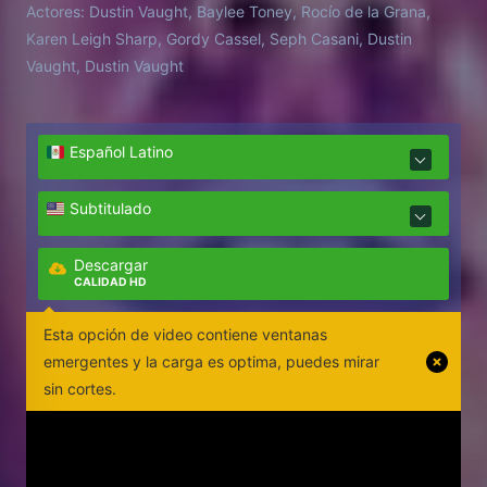
Actores:
Dustin Vaught, Baylee Toney, Rocío de la Grana,
Karen Leigh Sharp, Gordy Cassel, Seph Casani, Dustin
Vaught, Dustin Vaught
Español Latino
Subtitulado
Descargar
CALIDAD HD
Esta opción de video contiene ventanas
emergentes y la carga es optima, puedes mirar
sin cortes.