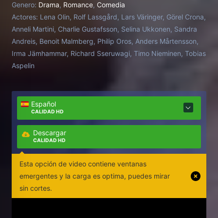
Genero:
Drama
,
Romance
,
Comedia
Actores:
Lena Olin, Rolf Lassgård, Lars Väringer, Görel Crona,
Anneli Martini, Charlie Gustafsson, Selina Ukkonen, Sandra
Andreis, Benoit Malmberg, Philip Oros, Anders Mårtensson,
Irma Jämhammar, Richard Sseruwagi, Timo Nieminen, Tobias
Aspelin
Español
CALIDAD HD
Descargar
CALIDAD HD
Esta opción de video contiene ventanas
emergentes y la carga es optima, puedes mirar
sin cortes.