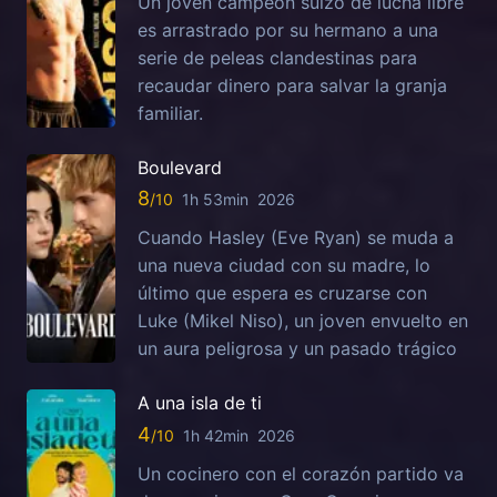
Un joven campeón suizo de lucha libre
es arrastrado por su hermano a una
serie de peleas clandestinas para
recaudar dinero para salvar la granja
familiar.
Boulevard
8
1h 53min
2026
Cuando Hasley (Eve Ryan) se muda a
una nueva ciudad con su madre, lo
último que espera es cruzarse con
Luke (Mikel Niso), un joven envuelto en
un aura peligrosa y un pasado trágico
A una isla de ti
4
1h 42min
2026
Un cocinero con el corazón partido va