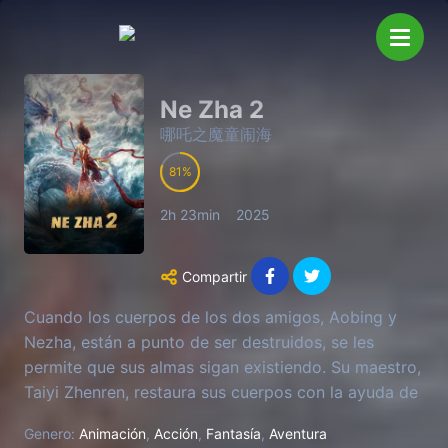
Ne Zha 2
哪吒之魔童闹海
81
2h 23min
2025
Compartir
Cuando los cuerpos de los dos amigos, Aobing y
Nezha, están a punto de ser destruidos, se les
permite que sus almas sigan existiendo. Su maestro,
Taiyi Zhenren, restaura sus cuerpos con la ayuda de
una flor de loto. Después de esto, Nezha parte en
Genero:
Animación
,
Acción
,
Fantasía
,
Aventura
busca de enfrentar al Rey Dragón del Mar del Este,