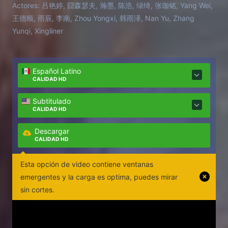
Actores:
吕艳婷, 囧森瑟夫, 瀚墨, 陈浩, 绿绮, 张珈铭, Yang Wei,
Ao Guang.
王德顺, 雨辰, 李南, Zhou Yongxi, 韩雨泽, Nan Yu, Zhang
Yunqi, Xingliner
Español Latino
CALIDAD HD
Subtitulado
CALIDAD HD
Descargar
CALIDAD HD
Esta opción de video contiene ventanas
emergentes y la carga es optima, puedes mirar
sin cortes.