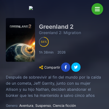
Greenland 2
Greenland 2: Migration
64
1h 38min
2026
Compartir
Después de sobrevivir al fin del mundo por la caída
de un cometa, Jeff Garrity, junto con su mujer
Allison y su hijo Nathan, deciden abandonar el
búnker que les ha mantenido a salvo cinco años
para buscar una zona en Europa que podría ser
Genero:
Aventura
,
Suspenso
,
Ciencia ficción
habitable. Así, el último refugio es el principio de un