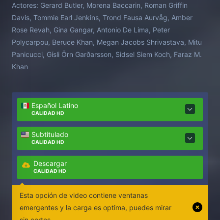
Actores:
Gerard Butler, Morena Baccarin, Roman Griffin
nuevo comienzo. Juntos emprenderán un viaje
Davis, Tommie Earl Jenkins, Trond Fausa Aurvåg, Amber
donde los desastres naturales y los humanos que
Rose Revah, Gina Gangar, Antonio De Lima, Peter
sobrevivieron han convertido el mundo en un
Polycarpou, Beruce Khan, Megan Jacobs Shrivastava, Mitu
auténtico infierno.
Panicucci, Gísli Örn Garðarsson, Sidsel Siem Koch, Faraz M.
Khan
Español Latino
CALIDAD HD
Subtitulado
CALIDAD HD
Descargar
CALIDAD HD
Esta opción de video contiene ventanas
emergentes y la carga es optima, puedes mirar
sin cortes.