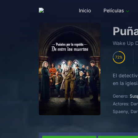
Inicio
Películas
Puña
Wake Up D
72
El detecti
en la igle
Genero:
Sus
Actores:
Dan
Spaeny, Dar