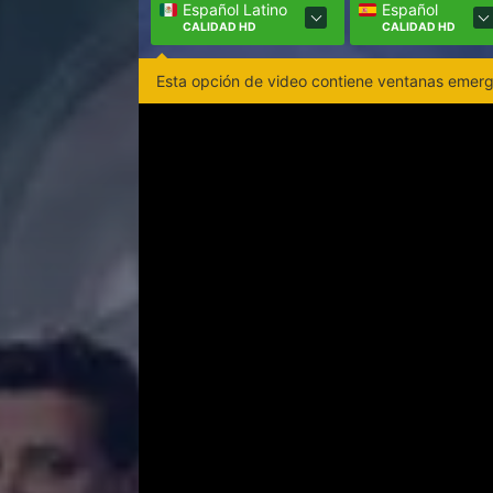
Español Latino
Español
CALIDAD HD
CALIDAD HD
Esta opción de video contiene ventanas emerge