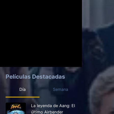
Películas Destacadas
Día
Semana
La leyenda de Aang: El
último Airbender