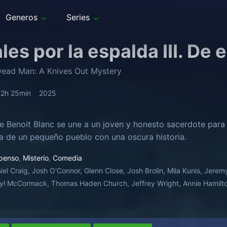
Generos
Series
les por la espalda III. De 
ead Man: A Knives Out Mystery
2h 25min
2025
ve Benoit Blanc se une a un joven y honesto sacerdote para
sia de un pequeño pueblo con una oscura historia.
penso
,
Misterio
,
Comedia
iel Craig, Josh O'Connor, Glenn Close, Josh Brolin, Mila Kunis, Jere
yl McCormack, Thomas Haden Church, Jeffrey Wright, Annie Hamilton