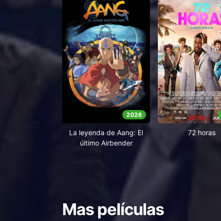
2026
La leyenda de Aang: El
72 horas
último Airbender
Mas películas