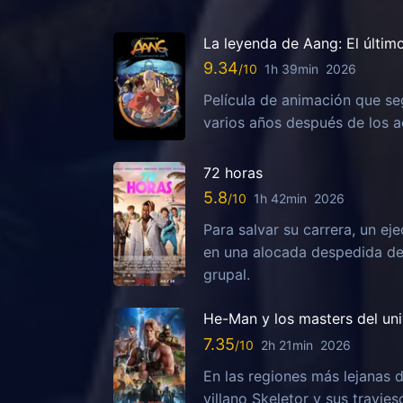
La leyenda de Aang: El últim
9.34
1h 39min
2026
Película de animación que se
varios años después de los ac
72 horas
5.8
1h 42min
2026
Para salvar su carrera, un ej
en una alocada despedida de 
grupal.
He-Man y los masters del un
7.35
2h 21min
2026
En las regiones más lejanas d
villano Skeletor y sus travies