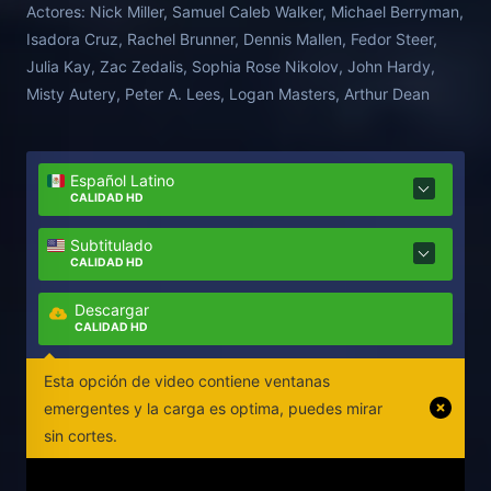
Actores:
Nick Miller, Samuel Caleb Walker, Michael Berryman,
sirvientes que han caído en la endogamia, y el
Isadora Cruz, Rachel Brunner, Dennis Mallen, Fedor Steer,
Sombrerero mismo ha estado muerto durante años.
Julia Kay, Zac Zedalis, Sophia Rose Nikolov, John Hardy,
Pero a medida que los estudiantes comienzan a
Misty Autery, Peter A. Lees, Logan Masters, Arthur Dean
desaparecer uno por uno, los que quedan
comienzan a preguntarse si el experimento del
profesor es verdaderamente científico ... y si el
Español Latino
Sombrerero no solo sucumbió a su locura, sino que
CALIDAD HD
decidió difundirla ...
Subtitulado
CALIDAD HD
Descargar
CALIDAD HD
Esta opción de video contiene ventanas
emergentes y la carga es optima, puedes mirar
sin cortes.