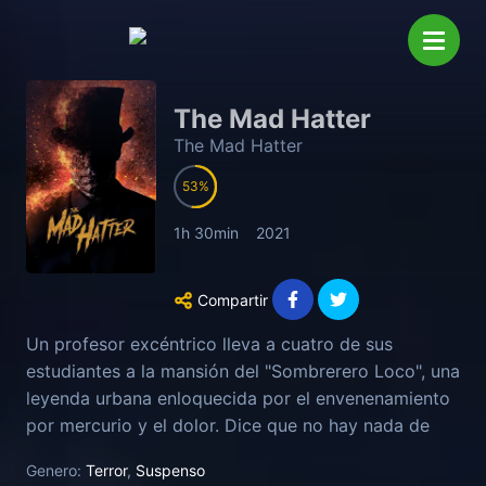
The Mad Hatter
The Mad Hatter
53
1h 30min
2021
Compartir
Un profesor excéntrico lleva a cuatro de sus
estudiantes a la mansión del "Sombrerero Loco", una
leyenda urbana enloquecida por el envenenamiento
por mercurio y el dolor. Dice que no hay nada de
qué preocuparse ahora: los extraños y tambaleantes
Genero:
Terror
,
Suspenso
"cuidadores" que rondan la casa son simplemente