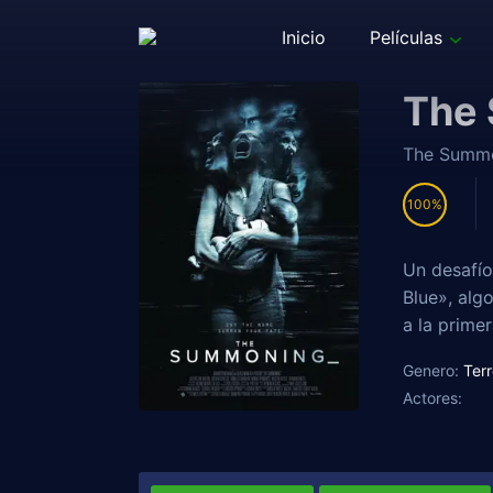
Inicio
Películas
The
The Summ
100
Un desafío
Blue», alg
a la prime
Genero:
Terr
Actores: