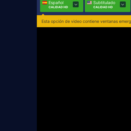
Español
Subtitulado
CALIDAD HD
CALIDAD HD
Esta opción de video contiene ventanas emerge