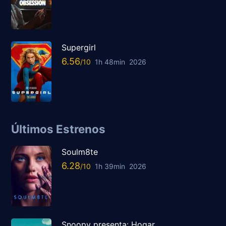
Supergirl
6.56
1h 48min
2026
Últimos Estrenos
Soulm8te
6.28
1h 39min
2026
Snoopy presenta: Hogar,