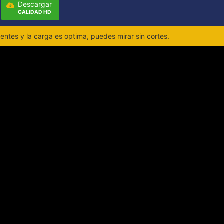
Descargar
CALIDAD HD
ntes y la carga es optima, puedes mirar sin cortes.