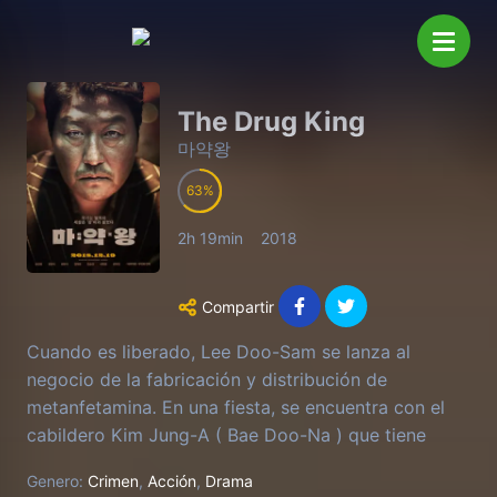
The Drug King
마약왕
63
2h 19min
2018
Compartir
Cuando es liberado, Lee Doo-Sam se lanza al
negocio de la fabricación y distribución de
metanfetamina. En una fiesta, se encuentra con el
cabildero Kim Jung-A ( Bae Doo-Na ) que tiene
conexiones con personas poderosas. Kim Jung-A se
Genero:
Crimen
,
Acción
,
Drama
une a la empresa comercial de Lee Doo-Sam. Lee