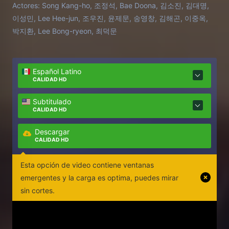
Actores:
Song Kang-ho, 조정석, Bae Doona, 김소진, 김대명,
Doo-Sam obtiene ganancias increíbles, pero se
이성민, Lee Hee-jun, 조우진, 윤제문, 송영창, 김해곤, 이중옥,
inquieta y se vuelve adicto a la metanfetamina.
박지환, Lee Bong-ryeon, 최덕문
Español Latino
CALIDAD HD
Subtitulado
CALIDAD HD
Descargar
CALIDAD HD
Esta opción de video contiene ventanas
emergentes y la carga es optima, puedes mirar
sin cortes.