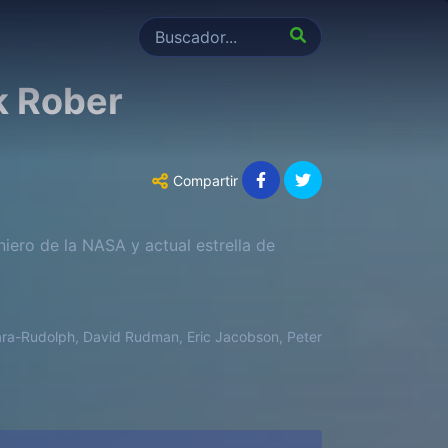
k Rober
Compartir
iero de la NASA y actual estrella de
rara-Rudolph, David Rudman, Eric Jacobson, Peter