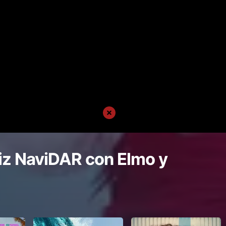
iz NaviDAR con Elmo y