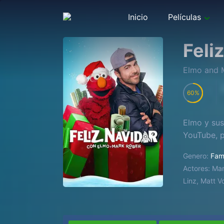
Inicio
Películas
Feli
Elmo and 
60
Elmo y sus
YouTube, p
Genero:
Fami
Actores:
Mar
Linz, Matt V