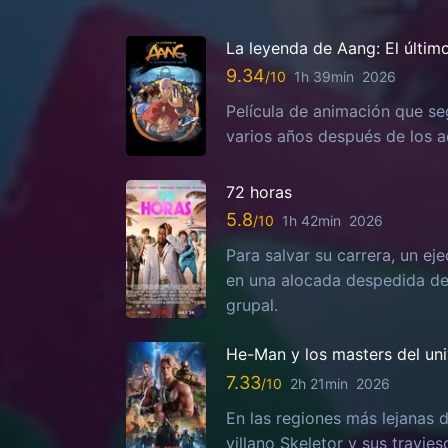
La leyenda de Aang: El últim
9.34
1h 39min
2026
Película de animación que se
varios años después de los ac
72 horas
5.8
1h 42min
2026
Para salvar su carrera, un ej
en una alocada despedida de 
grupal.
He-Man y los masters del un
7.33
2h 21min
2026
En las regiones más lejanas d
villano Skeletor y sus travies