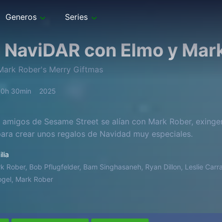
Generos
Series
z NaviDAR con Elmo y Mar
Mark Rober's Merry Giftmas
0h 30min
2025
 amigos de Sesame Street se alían con Mark Rober, exingen
ara crear unos regalos de Navidad muy especiales.
lia
k Rober, Bob Pflugfelder, Bam Singhasaneh, Ryan Dillon, Leslie Car
ogel, Mark Rober