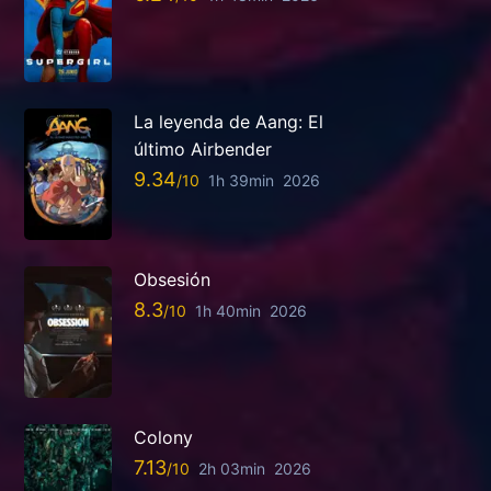
La leyenda de Aang: El
último Airbender
9.34
1h 39min
2026
Obsesión
8.3
1h 40min
2026
Colony
7.13
2h 03min
2026