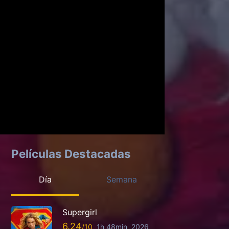
Películas Destacadas
Día
Semana
Supergirl
6.24
1h 48min
2026