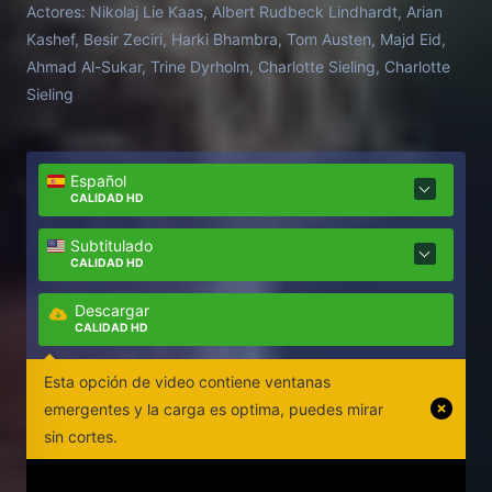
Actores:
Nikolaj Lie Kaas, Albert Rudbeck Lindhardt, Arian
Kashef, Besir Zeciri, Harki Bhambra, Tom Austen, Majd Eid,
Ahmad Al-Sukar, Trine Dyrholm, Charlotte Sieling, Charlotte
Sieling
Español
CALIDAD HD
Subtitulado
CALIDAD HD
Descargar
CALIDAD HD
Esta opción de video contiene ventanas
emergentes y la carga es optima, puedes mirar
sin cortes.