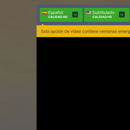
Español
Subtitulado
CALIDAD HD
CALIDAD HD
Esta opción de video contiene ventanas emerge