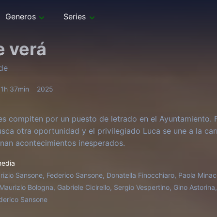
Generos
Series
e verá
ede
1h 37min
2025
es compiten por un puesto de letrado en el Ayuntamiento. F
usca otra oportunidad y el privilegiado Luca se une a la ca
nan acontecimientos inesperados.
edia
rizio Sansone, Federico Sansone, Donatella Finocchiaro, Paola Minac
aurizio Bologna, Gabriele Cicirello, Sergio Vespertino, Gino Astorina,
derico Sansone