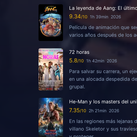
La leyenda de Aang: El últim
9.34
1h 39min
2026
Película de animación que se
varios años después de los ac
72 horas
5.8
1h 42min
2026
Para salvar su carrera, un ej
en una alocada despedida de 
grupal.
He-Man y los masters del un
7.35
2h 21min
2026
En las regiones más lejanas d
villano Skeletor y sus travies
y proteger