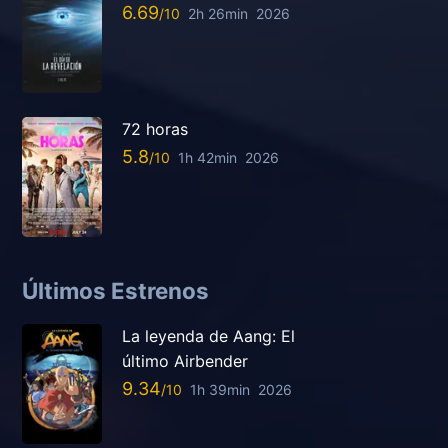
6.69
2h 26min
2026
72 horas
5.8
1h 42min
2026
Últimos Estrenos
La leyenda de Aang: El
último Airbender
9.34
1h 39min
2026