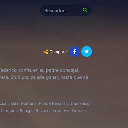
Compartir
ederico confía en su padre concejal,
rrera. Sólo uno puede ganar, hasta que se
cioni, Ester Pantano, Paride Benassai, Domenico
 Pierpaolo Benigni, Rosario Terranova, Fabrizio