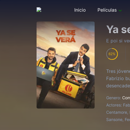
Inicio
Películas
Ya s
E poi si v
62
Tres jóven
Fabrizio b
desencade
Genero:
Com
Actores:
Fab
Centamore, M
Sansone, Fe