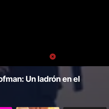
fman: Un ladrón en el