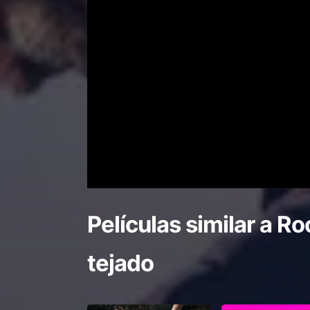
Películas similar a
Roo
tejado