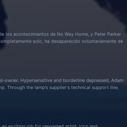
e los acontecimientos de No Way Home, y Peter Parker
 completamente solo, ha desaparecido voluntariamente de
el-owner. Hypersensitive and borderline depressed, Adam
mp. Through the lamp’s supplier's technical support line,
 an exciting job for renowned artist, icon and