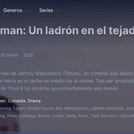
Generos
Series
man: Un ladrón en el teja
2h 06min
2025
a real de Jeffrey Manchester (Tatum), un criminal que asal
e hacía en el techo en medio de la noche. Tras ser arresta
 de Toys R Us durante aproximadamente seis meses.
men
,
Comedia
,
Drama
nning Tatum, Kirsten Dunst, Ben Mendelsohn, LaKeith Stanfield, Juno
g, Peter Dinklage, Emory Cohen, Molly Price, Tony Revolori, Gabriell