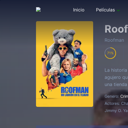
Inicio
Películas
Roof
Roofman
71
La histori
agujero qu
una tienda
Genero:
Cri
Actores:
Cha
Jimmy O. Yan