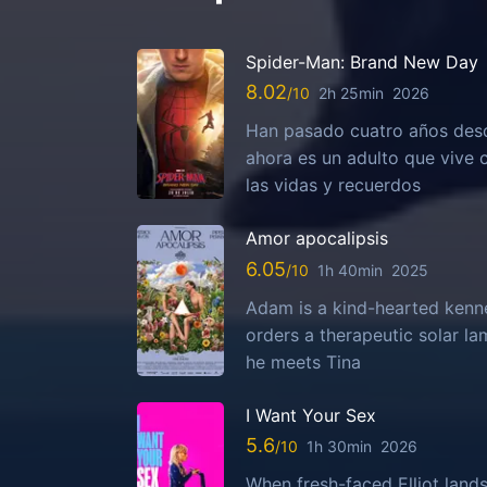
Spider-Man: Brand New Day
8.02
2h 25min
2026
Han pasado cuatro años desd
ahora es un adulto que vive
las vidas y recuerdos
Amor apocalipsis
6.05
1h 40min
2025
Adam is a kind-hearted kenn
orders a therapeutic solar la
he meets Tina
I Want Your Sex
5.6
1h 30min
2026
When fresh-faced Elliot lands