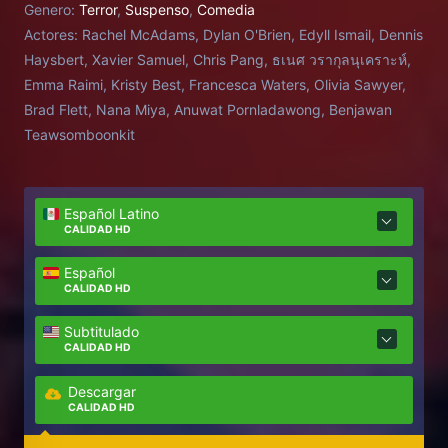
Genero:
Terror
,
Suspenso
,
Comedia
Actores:
Rachel McAdams, Dylan O'Brien, Edyll Ismail, Dennis
Haysbert, Xavier Samuel, Chris Pang, ธเนศ วรากุลนุเคราะห์,
Emma Raimi, Kristy Best, Francesca Waters, Olivia Sawyer,
Brad Flett, Nana Miya, Anuwat Pornladawong, Benjawan
Teawsomboonkit
Español Latino
CALIDAD HD
Español
CALIDAD HD
Subtitulado
CALIDAD HD
Descargar
CALIDAD HD