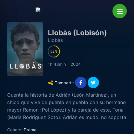
Llobàs (Lobisón)
Llobàs
52
1h 43min
2024
Compartir
Cuenta la historia de Adrián (León Martínez), un
chico que vive de pueblo en pueblo con su hermano
mayor Ramon (Pol López) y la pareja de este, Tona
(Maria Rodríguez Soto). Adrián es mudo, no soporta
los espacios cerrados y le cuesta mantener la
Genero:
Drama
atención cuando le hablan. Allá a donde van, todos