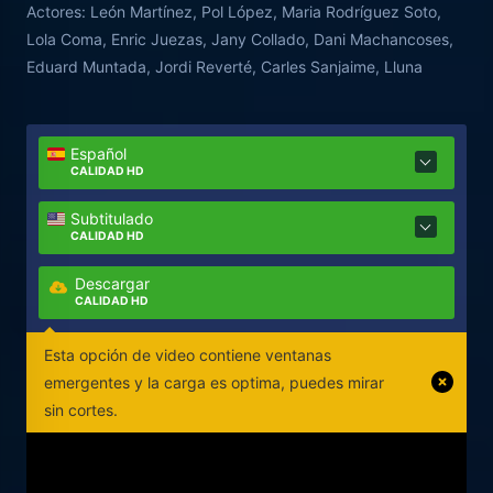
Actores:
León Martínez, Pol López, Maria Rodríguez Soto,
se ríen de él, le insultan y le lanzan piedras. Y es que
Lola Coma, Enric Juezas, Jany Collado, Dani Machancoses,
Adrián, las noches de luna plena no puede dormir y
Eduard Muntada, Jordi Reverté, Carles Sanjaime, Lluna
vagabundea por las calles. Huele la sangre. Y busca
en los gallineros. Se come las gallinas. Crudas.
Español
CALIDAD HD
Subtitulado
CALIDAD HD
Descargar
CALIDAD HD
Esta opción de video contiene ventanas
emergentes y la carga es optima, puedes mirar
sin cortes.