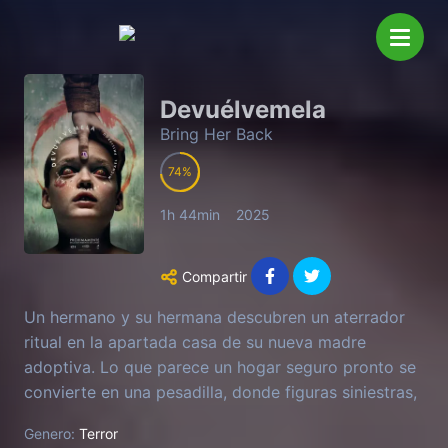
Devuélvemela
Bring Her Back
74
1h 44min
2025
Compartir
Un hermano y su hermana descubren un aterrador
ritual en la apartada casa de su nueva madre
adoptiva. Lo que parece un hogar seguro pronto se
convierte en una pesadilla, donde figuras siniestras,
extrañas imágenes en vídeo y sucesos paranormales
Genero:
Terror
los rodean.