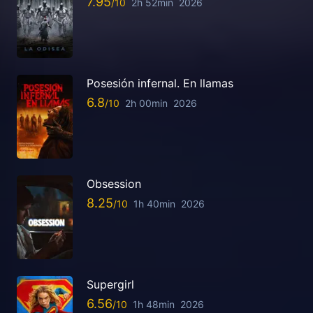
7.95
2h 52min
2026
Posesión infernal. En llamas
6.8
2h 00min
2026
Obsession
8.25
1h 40min
2026
Supergirl
6.56
1h 48min
2026