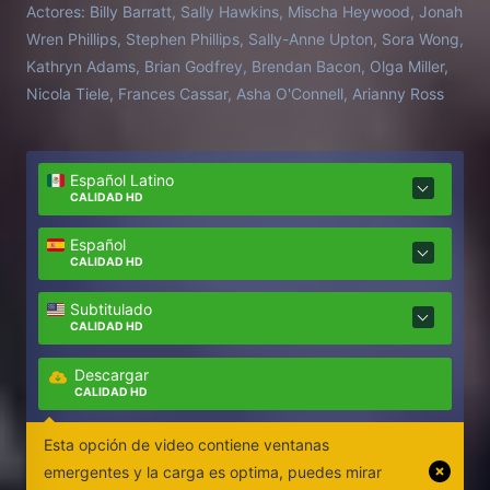
Actores:
Billy Barratt, Sally Hawkins, Mischa Heywood, Jonah
Wren Phillips, Stephen Phillips, Sally-Anne Upton, Sora Wong,
Kathryn Adams, Brian Godfrey, Brendan Bacon, Olga Miller,
Nicola Tiele, Frances Cassar, Asha O'Connell, Arianny Ross
Español Latino
CALIDAD HD
Español
CALIDAD HD
Subtitulado
CALIDAD HD
Descargar
CALIDAD HD
Esta opción de video contiene ventanas
emergentes y la carga es optima, puedes mirar