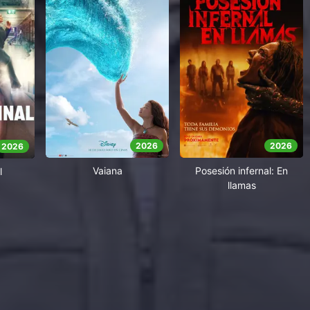
2026
2026
2026
Vaiana
Posesión infernal: En
l
llamas