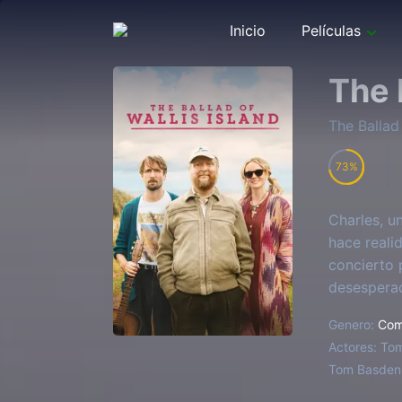
Inicio
Películas
The 
The Ballad 
73
Charles, u
hace reali
concierto 
desesperad
Genero:
Com
Actores:
Tom
Tom Basden,