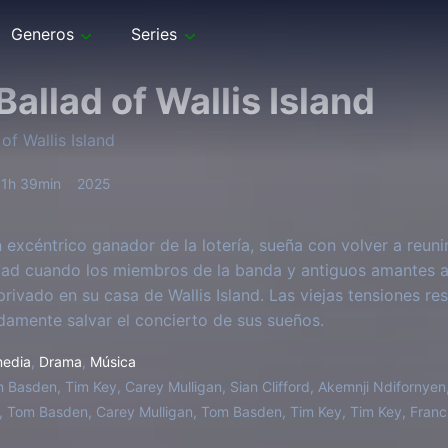
Generos
Series
Ballad of Wallis Island
of Wallis Island
1h 39min
2025
n excéntrico ganador de la lotería, sueña con volver a reuni
dad cuando los miembros de la banda y antiguos amantes ac
privado en su casa de Wallis Island. Las viejas tensiones re
amente salvar el concierto de sus sueños.
edia
,
Drama
,
Música
 Basden, Tim Key, Carey Mulligan, Sian Clifford, Akemnji Ndifornye
 Tom Basden, Carey Mulligan, Tom Basden, Tim Key, Tim Key, Franc