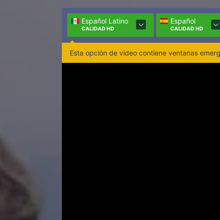
Español Latino
Español
CALIDAD HD
CALIDAD HD
Esta opción de video contiene ventanas emerge