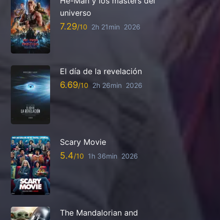
He-Man y los masters del
universo
7.29
2h 21min
2026
El día de la revelación
6.69
2h 26min
2026
Scary Movie
5.4
1h 36min
2026
The Mandalorian and