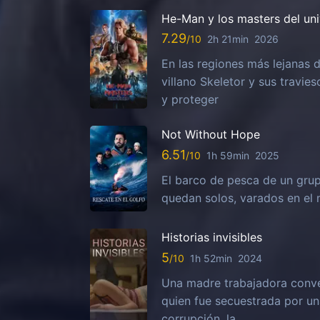
He-Man y los masters del un
7.29
2h 21min
2026
En las regiones más lejanas d
villano Skeletor y sus travies
y proteger
Not Without Hope
6.51
1h 59min
2025
El barco de pesca de un grup
quedan solos, varados en el 
Historias invisibles
5
1h 52min
2024
Una madre trabajadora conven
quien fue secuestrada por una
corrupción, la