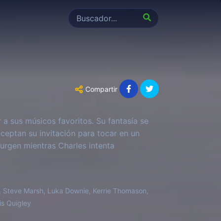
Compartir
r a sus músicos favoritos. Su fantasía se
eptan su invitación para tocar en un
surgen mientras Charles intenta
n, Steve Marsh, Luka Downie, Kerrie Thomason,
is Quigley