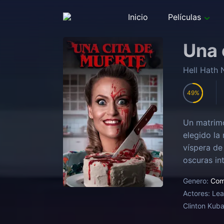
Inicio
Películas
Una 
Hell Hath 
49
Un matrimo
elegido la
víspera de
oscuras in
Genero:
Com
Actores:
Lea
Clinton Kuba