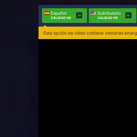
Español
Subtitulado
CALIDAD HD
CALIDAD HD
Esta opción de video contiene ventanas emerge