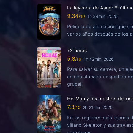
La leyenda de Aang: El últim
9.34
1h 39min
2026
Película de animación que se
varios años después de los ac
72 horas
5.8
1h 42min
2026
Para salvar su carrera, un ej
en una alocada despedida de 
grupal.
He-Man y los masters del un
7.3
2h 21min
2026
En las regiones más lejanas d
villano Skeletor y sus travies
y proteger