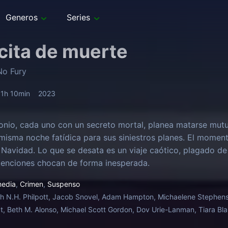
Generos
Series
cita de muerte
No Fury
1h 10min
2023
nio, cada uno con un secreto mortal, planea matarse mut
 misma noche fatídica para sus siniestros planes. El momen
 Navidad. Lo que se desata es un viaje caótico, plagado d
tenciones chocan de forma inesperada.
edia
,
Crimen
,
Suspenso
h N.H. Philpott, Jacob Snovel, Adam Hampton, Michaelene Stephenso
t, Beth M. Alonso, Michael Scott Gordon, Dov Urie-Lanman, Tiara Blai