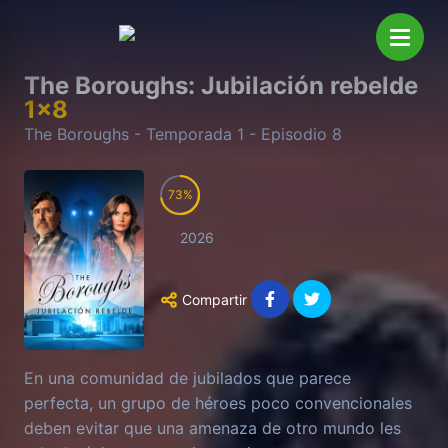
The Boroughs: Jubilación rebelde
1
x
8
The Boroughs
- Temporada
1
- Episodio
8
73
2026
Compartir
En una comunidad de jubilados que parece
perfecta, un grupo de héroes poco convencionales
deben evitar que una amenaza de otro mundo les