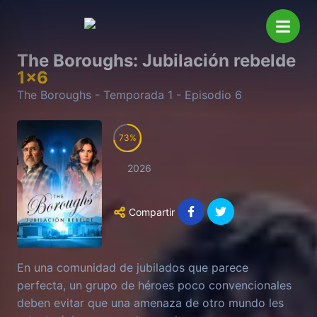
The Boroughs: Jubilación rebelde
1
x
6
The Boroughs
- Temporada
1
- Episodio
6
73
2026
Compartir
En una comunidad de jubilados que parece
perfecta, un grupo de héroes poco convencionales
deben evitar que una amenaza de otro mundo les