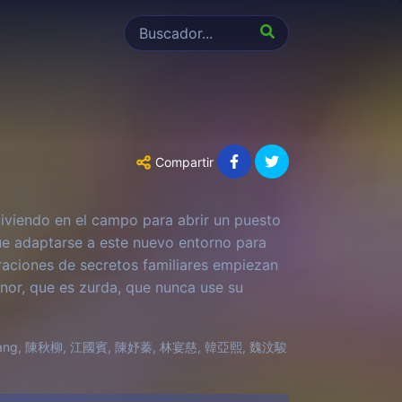
Compartir
viviendo en el campo para abrir un puesto
ue adaptarse a este nuevo entorno para
eraciones de secretos familiares empiezan
enor, que es zurda, que nunca use su
 Chang, 陳秋柳, 江國賓, 陳妤蓁, 林宴慈, 韓亞熙, 魏汶駿