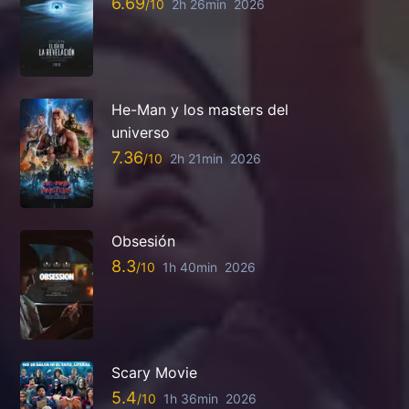
6.69
2h 26min
2026
He-Man y los masters del
universo
7.36
2h 21min
2026
Obsesión
8.3
1h 40min
2026
Scary Movie
5.4
1h 36min
2026