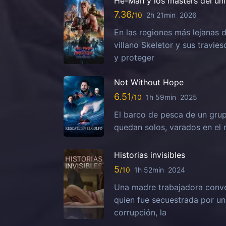
He-Man y los masters del un
7.36
2h 21min
2026
En las regiones más lejanas d
villano Skeletor y sus travies
y proteger
Not Without Hope
6.51
1h 59min
2025
El barco de pesca de un grup
quedan solos, varados en el 
Historias invisibles
5
1h 52min
2024
Una madre trabajadora conven
quien fue secuestrada por una
corrupción, la