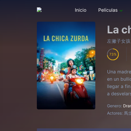
Inicio
Películas
La c
左撇子女孩
73
Una madre 
en un bull
llegar a f
a desvelar
«mano del 
Genero:
Dra
Actores:
馬士