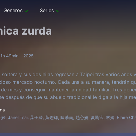
Generos
Series
hica zurda
1h 49min
2025
soltera y sus dos hijas regresan a Taipei tras varios años 
icioso mercado nocturno. Cada una a su manera, tendrán q
in de mes y conseguir mantener la unidad familiar. Tres gen
se después de que su abuelo tradicional le diga a la hija m
diablo».
ma
媛, Janel Tsai, 葉子綺, 黃鐙輝, 陳慕義, 趙心妍, 夏騰宏, 林嫣, Blaire