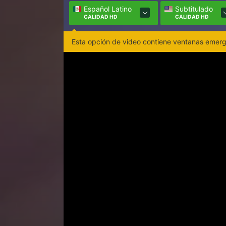
Español Latino
Subtitulado
CALIDAD HD
CALIDAD HD
Esta opción de video contiene ventanas emerge