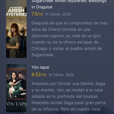
Sugarcreek Amish Mysteries: Blessings
in Disguise
7.5
1h 30min
2025
Después de que el compromiso de tres
años de Cheryl termina en una
dolorosa ruptura, su vida da un giro
cuando su tía le ofrece escapar de
Chicago y visitar el pueblo amish de
Sugarcreek
Yön lapsi
6.52
1h 32min
2026
Ansiosos por formar una familia, Saga
y su marido, Jon, se mudan a la casa
aislada en lo profundo del bosque
finlandés donde Saga pasó gran parte
de su infancia. Pero en cuanto nace