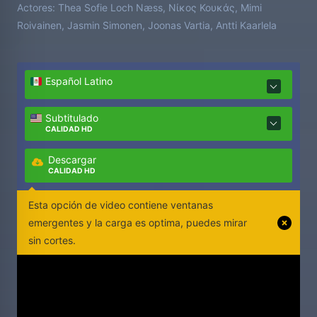
Actores:
Thea Sofie Loch Næss, Νίκος Κουκάς, Mimi
Roivainen, Jasmin Simonen, Joonas Vartia, Antti Kaarlela
Español Latino
Subtitulado
CALIDAD HD
Descargar
CALIDAD HD
Esta opción de video contiene ventanas
emergentes y la carga es optima, puedes mirar
sin cortes.