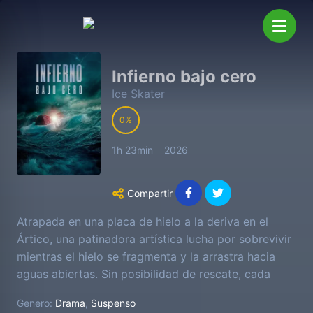
Infierno bajo cero
Ice Skater
0
1h 23min
2026
Compartir
Atrapada en una placa de hielo a la deriva en el
Ártico, una patinadora artística lucha por sobrevivir
mientras el hielo se fragmenta y la arrastra hacia
aguas abiertas. Sin posibilidad de rescate, cada
minuto es una batalla contra el frío extremo, el
Genero:
Drama
,
Suspenso
hambre y el agotamiento.