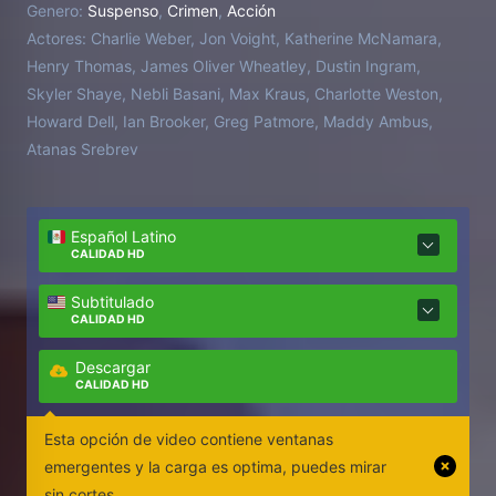
Genero:
Suspenso
,
Crimen
,
Acción
Actores:
Charlie Weber, Jon Voight, Katherine McNamara,
Henry Thomas, James Oliver Wheatley, Dustin Ingram,
Skyler Shaye, Nebli Basani, Max Kraus, Charlotte Weston,
Howard Dell, Ian Brooker, Greg Patmore, Maddy Ambus,
Atanas Srebrev
Español Latino
CALIDAD HD
Subtitulado
CALIDAD HD
Descargar
CALIDAD HD
Esta opción de video contiene ventanas
emergentes y la carga es optima, puedes mirar
sin cortes.