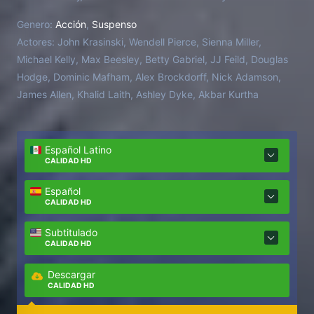
Greer, sus aliados de la CIA, y a Emma Marlow, una
Genero:
Acción
,
Suspenso
perspicaz agente del MI6, para enfrentarse a una
Actores:
John Krasinski, Wendell Pierce, Sienna Miller,
unidad de operaciones encubiertas en una batalla
Michael Kelly, Max Beesley, Betty Gabriel, JJ Feild, Douglas
muy personal y arriesgada.
Hodge, Dominic Mafham, Alex Brockdorff, Nick Adamson,
James Allen, Khalid Laith, Ashley Dyke, Akbar Kurtha
Español Latino
CALIDAD HD
Español
CALIDAD HD
Subtitulado
CALIDAD HD
Descargar
CALIDAD HD