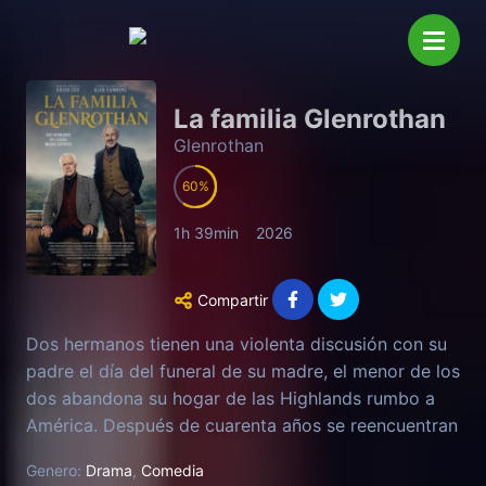
La familia Glenrothan
Glenrothan
60
1h 39min
2026
Compartir
Dos hermanos tienen una violenta discusión con su
padre el día del funeral de su madre, el menor de los
dos abandona su hogar de las Highlands rumbo a
América. Después de cuarenta años se reencuentran
en la tierra que los vio nacer.
Genero:
Drama
,
Comedia