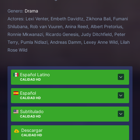
fondo, y a través de sus ojos, somos testigos del
Genero:
Drama
desesperado apego de la familia a la tierra africana
Actores:
Lexi Venter, Embeth Davidtz, Zikhona Bali, Fumani
y de las profundas cicatrices de una guerra que
Shilubana, Rob van Vuuren, Anina Reed, Albert Pretorius,
transforma la tierra y el alma.
Ronnie Mkwanazi, Ricardo Genesis, Judy Ditchfield, Peter
Terry, Pumla Ndlazi, Andreas Damm, Lexey Anne Wild, Lilah
Rose Wild
Español Latino
CALIDAD HD
Español
CALIDAD HD
Subtitulado
CALIDAD HD
Descargar
CALIDAD HD