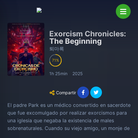
Exorcism Chronicles:
The Beginning
퇴마록
71
1h 25min
2025
Compartir
El padre Park es un médico convertido en sacerdote
que fue excomulgado por realizar exorcismos para
una iglesia que negaba la existencia de males
sobrenaturales. Cuando su viejo amigo, un monje de
un templo secreto y lleno de magia, lo llama para