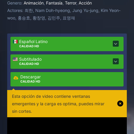
Genero:
Animación
,
Fantasía
,
Terror
,
Acción
proteger a un niño ingenuo, pero poderoso, de su
Actores:
최한, Nam Doh-hyeong, Jung Yu-jung, Kim Yeon-
malvado maestro, el padre Park deberá enfrentarse
woo, 홍승효, 황창영, 김민주, 표영재
a su pasado.
Español Latino
CALIDAD HD
Subtitulado
CALIDAD HD
Descargar
CALIDAD HD
Esta opción de video contiene ventanas
emergentes y la carga es optima, puedes mirar
sin cortes.