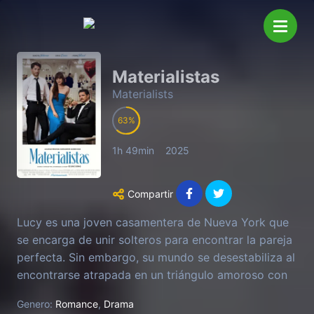
Materialistas
Materialists
63
1h 49min
2025
Compartir
Lucy es una joven casamentera de Nueva York que
se encarga de unir solteros para encontrar la pareja
perfecta. Sin embargo, su mundo se desestabiliza al
encontrarse atrapada en un triángulo amoroso con
Harry, un apuesto financiero multimillonario, y su
Genero:
Romance
,
Drama
exnovio John, un actor de poco éxito.