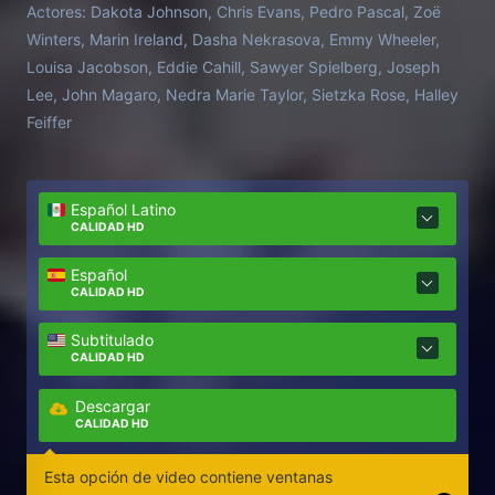
Actores:
Dakota Johnson, Chris Evans, Pedro Pascal, Zoë
Winters, Marin Ireland, Dasha Nekrasova, Emmy Wheeler,
Louisa Jacobson, Eddie Cahill, Sawyer Spielberg, Joseph
Lee, John Magaro, Nedra Marie Taylor, Sietzka Rose, Halley
Feiffer
Español Latino
CALIDAD HD
Español
CALIDAD HD
Subtitulado
CALIDAD HD
Descargar
CALIDAD HD
Esta opción de video contiene ventanas