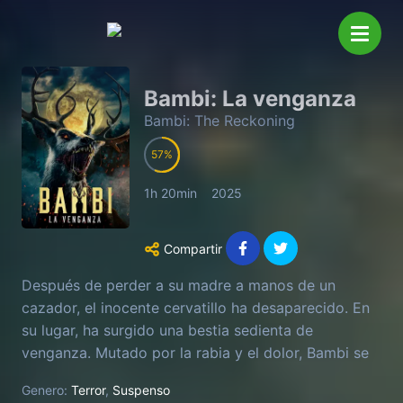
Bambi: La venganza
Bambi: The Reckoning
57
1h 20min
2025
Compartir
Después de perder a su madre a manos de un
cazador, el inocente cervatillo ha desaparecido. En
su lugar, ha surgido una bestia sedienta de
venganza. Mutado por la rabia y el dolor, Bambi se
convierte en un depredador imparable, acechando a
Genero:
Terror
,
Suspenso
todo aquel que ose entrar en su bosque. Casas,