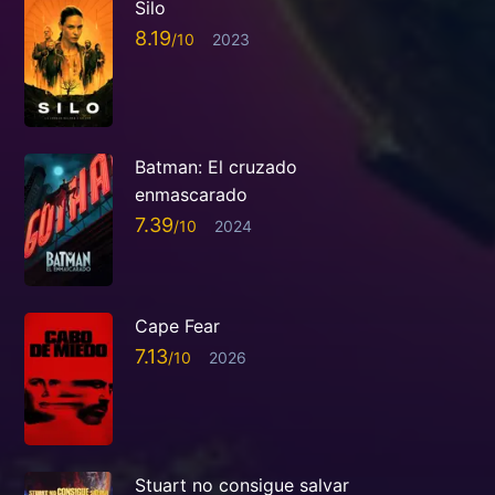
Silo
8.19
2023
Batman: El cruzado
enmascarado
7.39
2024
Cape Fear
7.13
2026
Stuart no consigue salvar