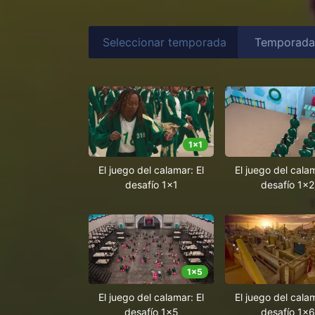
Seleccionar temporada
1
x
1
El juego del calamar: El
El juego del calam
desafío 1x1
desafío 1x2
1
x
5
El juego del calamar: El
El juego del calam
desafío 1x5
desafío 1x6