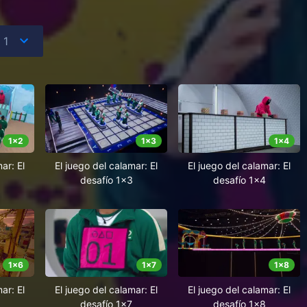
1
x
2
1
x
3
1
x
4
ar: El
El juego del calamar: El
El juego del calamar: El
desafío 1x3
desafío 1x4
1
x
6
1
x
7
1
x
8
ar: El
El juego del calamar: El
El juego del calamar: El
desafío 1x7
desafío 1x8