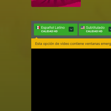
Español Latino
Subtitulado
CALIDAD HD
CALIDAD HD
Esta opción de video contiene ventanas emerge