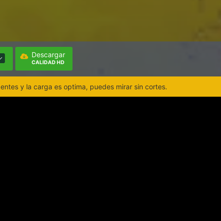
Descargar
CALIDAD HD
ntes y la carga es optima, puedes mirar sin cortes.