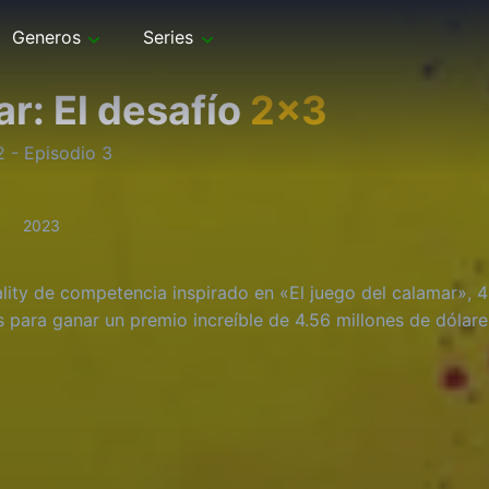
Generos
Series
ar: El desafío
2
x
3
2
- Episodio
3
2023
ality de competencia inspirado en «El juego del calamar», 45
s para ganar un premio increíble de 4.56 millones de dólare