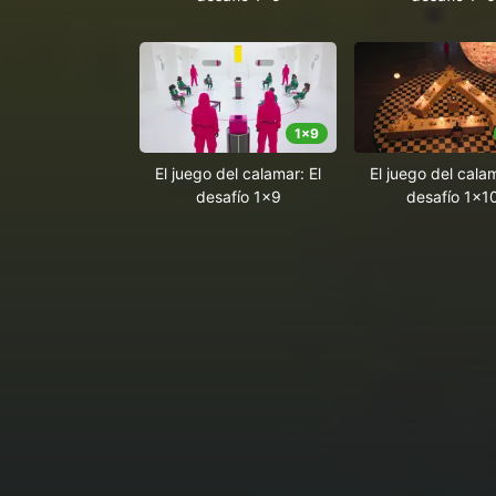
1
x
9
El juego del calamar: El
El juego del calam
desafío 1x9
desafío 1x1