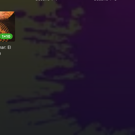
1
x
10
ar: El
0