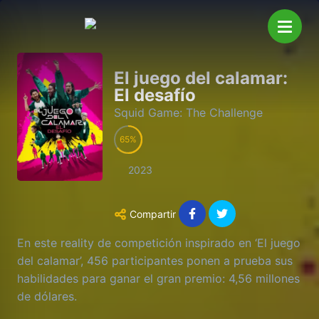
El juego del calamar:
El desafío
Squid Game: The Challenge
65
2023
Compartir
En este reality de competición inspirado en ‘El juego
del calamar’, 456 participantes ponen a prueba sus
habilidades para ganar el gran premio: 4,56 millones
de dólares.