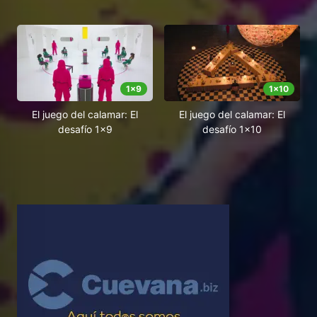
1
x
9
1
x
10
El juego del calamar: El
El juego del calamar: El
desafío 1x9
desafío 1x10