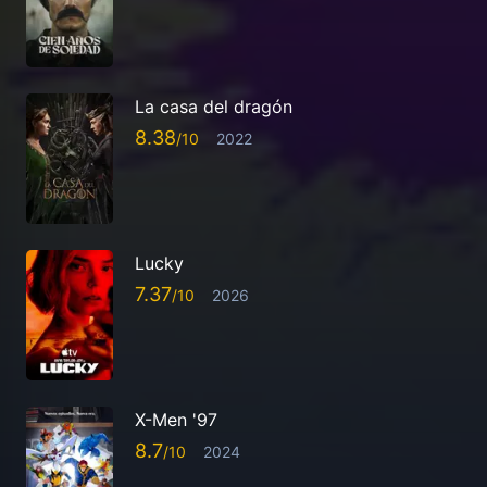
La casa del dragón
8.38
2022
Lucky
7.37
2026
X-Men '97
8.7
2024