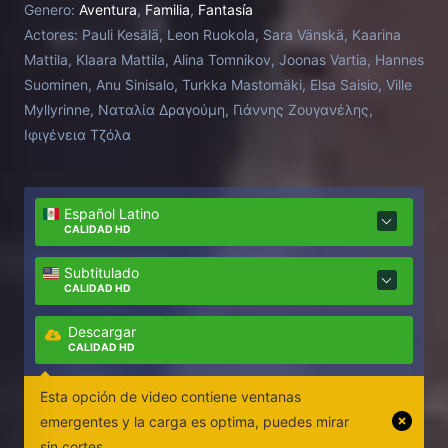
Genero:
Aventura
,
Familia
,
Fantasía
Annabella Pehko jumps on board as a stowaway.
Actores:
Pauli Kesälä, Leon Ruokola, Sara Vänskä, Kaarina
Mattila, Klaara Mattila, Alina Tomnikov, Joonas Vartia, Hannes
Suominen, Anu Sinisalo, Turkka Mastomäki, Elsa Saisio, Ville
Myllyrinne, Ναταλία Δραγούμη, Γιάννης Ζουγανέλης,
Ιφιγένεια Τζόλα
Español Latino
CALIDAD HD
Subtitulado
CALIDAD HD
Descargar
CALIDAD HD
Esta opción de video contiene ventanas
emergentes y la carga es optima, puedes mirar
sin cortes.