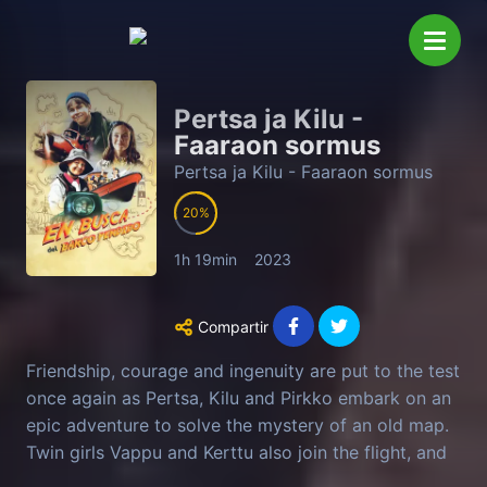
Pertsa ja Kilu -
Faaraon sormus
Pertsa ja Kilu - Faaraon sormus
20
1h 19min
2023
Compartir
Friendship, courage and ingenuity are put to the test
once again as Pertsa, Kilu and Pirkko embark on an
epic adventure to solve the mystery of an old map.
Twin girls Vappu and Kerttu also join the flight, and
the suspense is increased when the cunning criminal