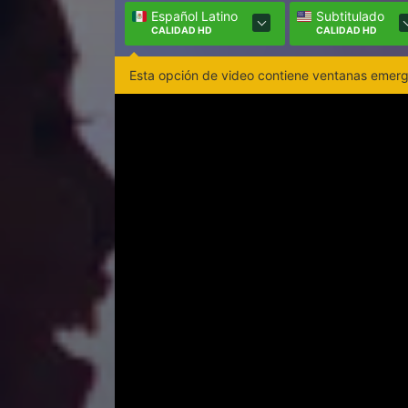
Español Latino
Subtitulado
CALIDAD HD
CALIDAD HD
Esta opción de video contiene ventanas emerge