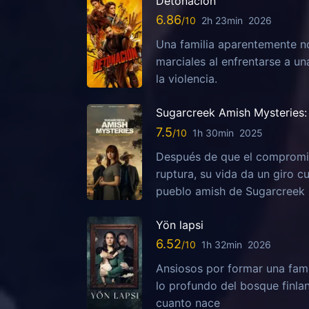
Detonación
6.86
2h 23min
2026
Una familia aparentemente no
marciales al enfrentarse a u
la violencia.
Sugarcreek Amish Mysteries: 
7.5
1h 30min
2025
Después de que el compromis
ruptura, su vida da un giro c
pueblo amish de Sugarcreek
Yön lapsi
6.52
1h 32min
2026
Ansiosos por formar una fami
lo profundo del bosque finla
cuanto nace