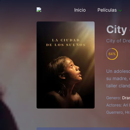
Inicio
Películas
City
City of D
64
Un adolesc
su madre, 
taller clan
Genero:
Dra
Actores:
Ari
Guerrero, Hr