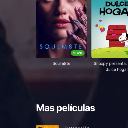
2026
Soulm8te
Snoopy presenta: 
dulce hogar
Mas películas