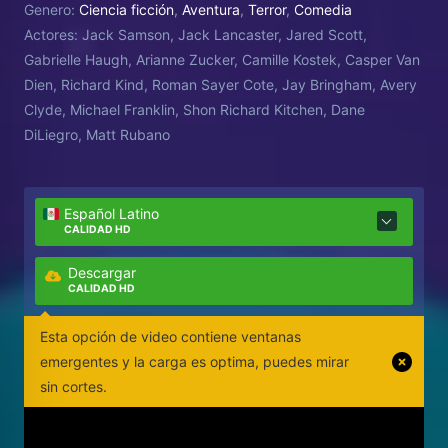
Genero:
Ciencia ficción
,
Aventura
,
Terror
,
Comedia
Actores:
Jack Samson, Jack Lancaster, Jared Scott,
Gabrielle Haugh, Arianne Zucker, Camille Kostek, Casper Van
Dien, Richard Kind, Roman Sayer Cote, Jay Bringham, Avery
Clyde, Michael Franklin, Shon Richard Kitchen, Dane
DiLiegro, Matt Rubano
Español Latino
CALIDAD HD
Descargar
CALIDAD HD
Esta opción de video contiene ventanas
emergentes y la carga es optima, puedes mirar
sin cortes.