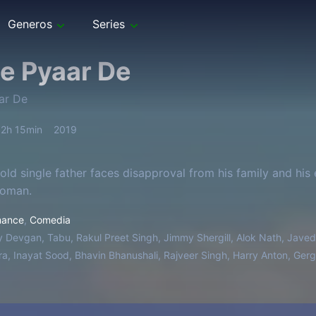
Generos
Series
e Pyaar De
ar De
2h 15min
2019
old single father faces disapproval from his family and his 
woman.
ance
,
Comedia
y Devgan, Tabu, Rakul Preet Singh, Jimmy Shergill, Alok Nath, Jave
a, Inayat Sood, Bhavin Bhanushali, Rajveer Singh, Harry Anton, Ge