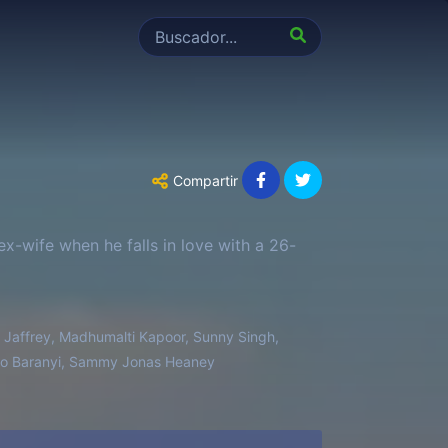
Compartir
ex-wife when he falls in love with a 26-
d Jaffrey, Madhumalti Kapoor, Sunny Singh,
rgo Baranyi, Sammy Jonas Heaney