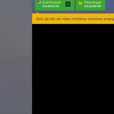
Subtitulado
Descargar
CALIDAD HD
CALIDAD HD
Esta opción de video contiene ventanas emerge