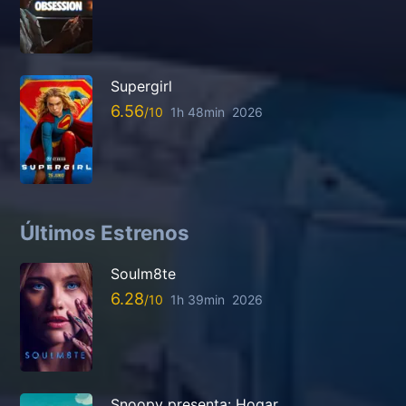
Supergirl
6.56
1h 48min
2026
Últimos Estrenos
Soulm8te
6.28
1h 39min
2026
Snoopy presenta: Hogar,