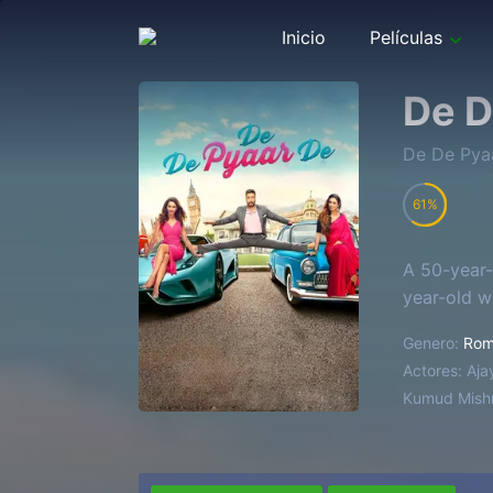
Inicio
Películas
De D
De De Pya
61
A 50-year-
year-old 
Genero:
Rom
Actores:
Aja
Kumud Mishr