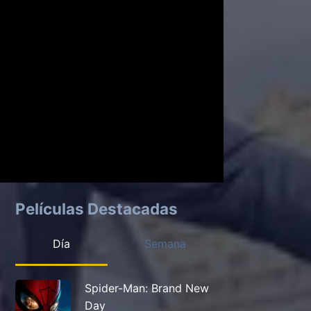
Películas Destacadas
Día
Semana
Spider-Man: Brand New
Day