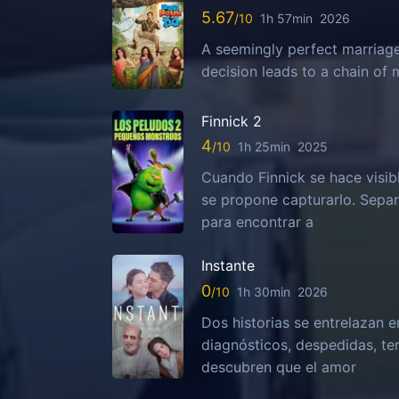
5.67
1h 57min
2026
A seemingly perfect marriag
decision leads to a chain of
Finnick 2
4
1h 25min
2025
Cuando Finnick se hace visib
se propone capturarlo. Sepa
para encontrar a
Instante
0
1h 30min
2026
Dos historias se entrelazan e
diagnósticos, despedidas, te
descubren que el amor