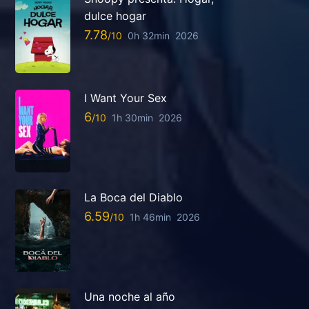
dulce hogar
7.78
0h 32min
2026
I Want Your Sex
6
1h 30min
2026
La Boca del Diablo
6.59
1h 46min
2026
Una noche al año