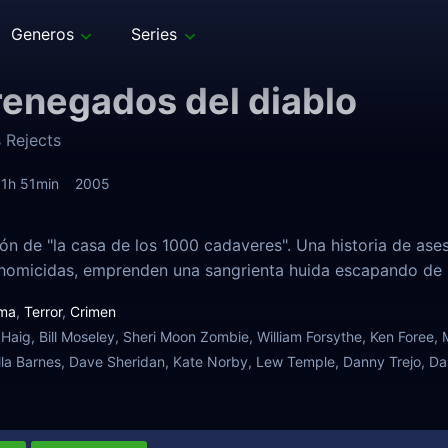
Generos
Series
renegados del diablo
s Rejects
1h 51min
2005
ón de "la casa de los 1000 cadaveres". Una historia de asesi
 homicidas, emprenden una sangrienta huida escapando de 
ma
,
Terror
,
Crimen
 Haig, Bill Moseley, Sheri Moon Zombie, William Forsythe, Ken Foree,
illa Barnes, Dave Sheridan, Kate Norby, Lew Temple, Danny Trejo, Dal