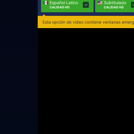
Español Latino
Subtitulado
CALIDAD HD
CALIDAD HD
Esta opción de video contiene ventanas emerge