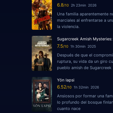
6.8
2h 23min
2026
Una familia aparentemente no
marciales al enfrentarse a u
la violencia.
Sugarcreek Amish Mysteries: 
7.5
1h 30min
2025
Después de que el compromis
ruptura, su vida da un giro c
pueblo amish de Sugarcreek
Yön lapsi
6.52
1h 32min
2026
Ansiosos por formar una fami
lo profundo del bosque finla
cuanto nace