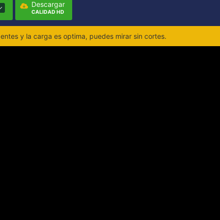
Descargar
CALIDAD HD
ntes y la carga es optima, puedes mirar sin cortes.