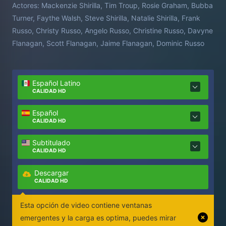
Actores:
Mackenzie Shirilla, Tim Troup, Rosie Graham, Bubba
Turner, Faythe Walsh, Steve Shirilla, Natalie Shirilla, Frank
Russo, Christy Russo, Angelo Russo, Christine Russo, Davyne
Flanagan, Scott Flanagan, Jaime Flanagan, Dominic Russo
Español Latino
CALIDAD HD
Español
CALIDAD HD
Subtitulado
CALIDAD HD
Descargar
CALIDAD HD
Esta opción de video contiene ventanas
emergentes y la carga es optima, puedes mirar