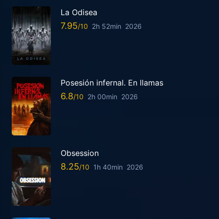
La Odisea
7.95
2h 52min
2026
Posesión infernal. En llamas
6.8
2h 00min
2026
Obsession
8.25
1h 40min
2026