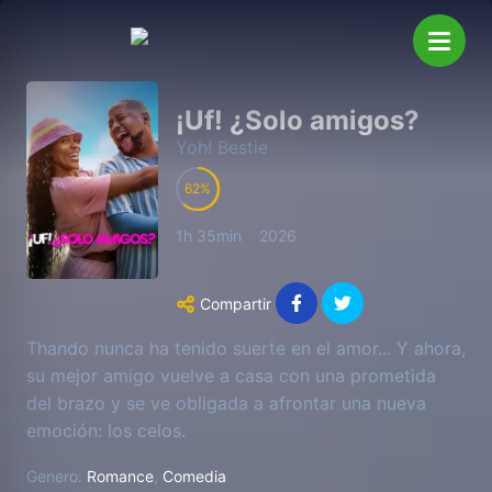
¡Uf! ¿Solo amigos?
Yoh! Bestie
62
1h 35min
2026
Compartir
Thando nunca ha tenido suerte en el amor... Y ahora,
su mejor amigo vuelve a casa con una prometida
del brazo y se ve obligada a afrontar una nueva
emoción: los celos.
Genero:
Romance
,
Comedia