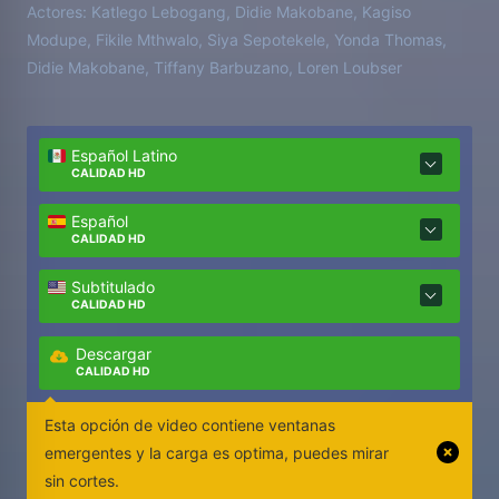
Actores:
Katlego Lebogang, Didie Makobane, Kagiso
Modupe, Fikile Mthwalo, Siya Sepotekele, Yonda Thomas,
Didie Makobane, Tiffany Barbuzano, Loren Loubser
Español Latino
CALIDAD HD
Español
CALIDAD HD
Subtitulado
CALIDAD HD
Descargar
CALIDAD HD
Esta opción de video contiene ventanas
emergentes y la carga es optima, puedes mirar
sin cortes.