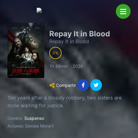
Repay It in Blood
Repay It in Blood
0
1h 49min
2026
Compartir
Ten years after a bloody robbery, two sisters are
done waiting for justice.
Genero:
Suspenso
Actores:
Denise Mone't