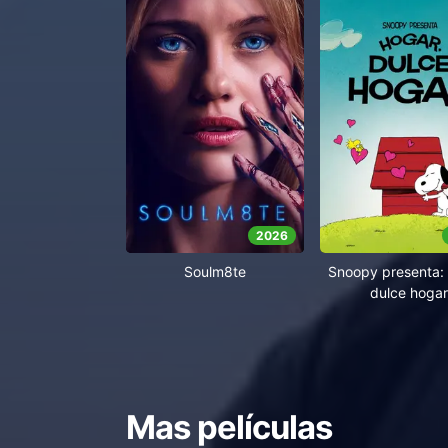
2026
Soulm8te
Snoopy presenta: 
dulce hogar
Mas películas