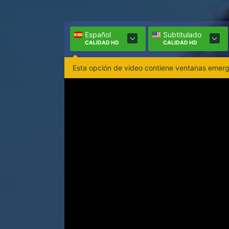
Español
Subtitulado
CALIDAD HD
CALIDAD HD
Esta opción de video contiene ventanas emerge