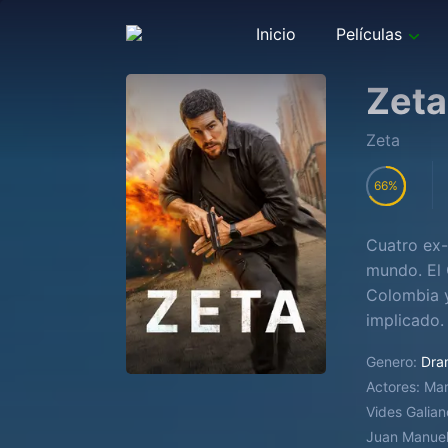
Inicio
Películas
Zeta
Zeta
66
Cuatro ex-
mundo. El 
Colombia y
implicado.
Zeta.
Genero:
Dra
Actores:
Mar
Vides Galia
Juan Manuel