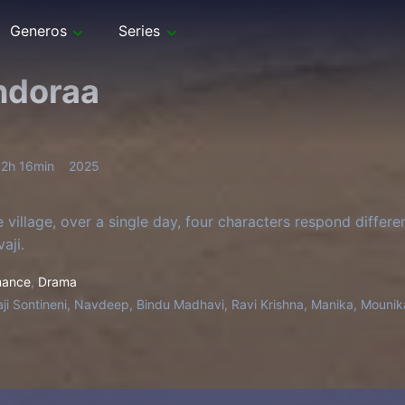
Generos
Series
ndoraa
2h 16min
2025
e village, over a single day, four characters respond differ
aji.
ance
,
Drama
aji Sontineni, Navdeep, Bindu Madhavi, Ravi Krishna, Manika, Moun