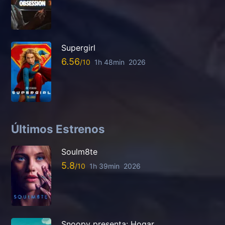
Supergirl
6.56
1h 48min
2026
Últimos Estrenos
Soulm8te
5.8
1h 39min
2026
Snoopy presenta: Hogar,