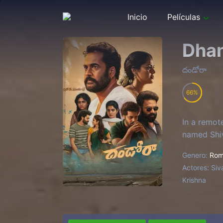
Inicio
Películas
Dha
దండోరా
66
In a remot
named Shiv
Genero:
Rom
Actores:
Siv
Krishna