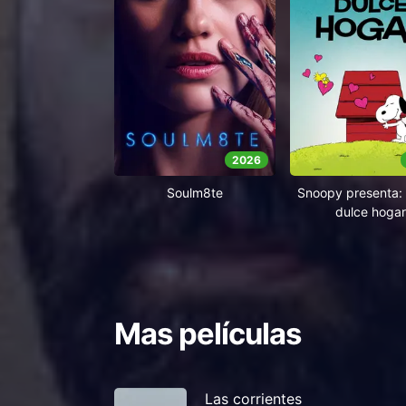
2026
Soulm8te
Snoopy presenta: 
dulce hogar
Mas películas
Las corrientes