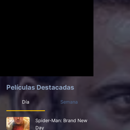
Películas Destacadas
Día
Semana
Spider-Man: Brand New
Day