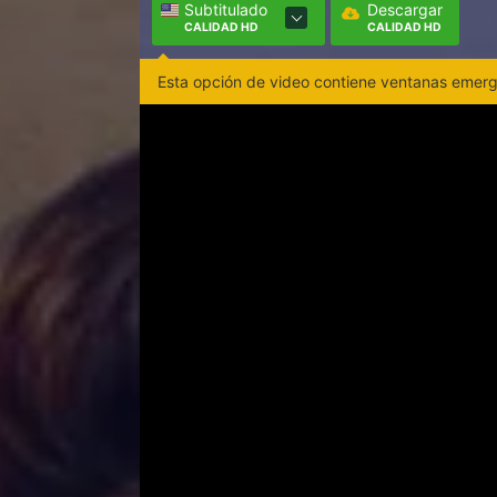
Subtitulado
Descargar
CALIDAD HD
CALIDAD HD
Esta opción de video contiene ventanas emerge