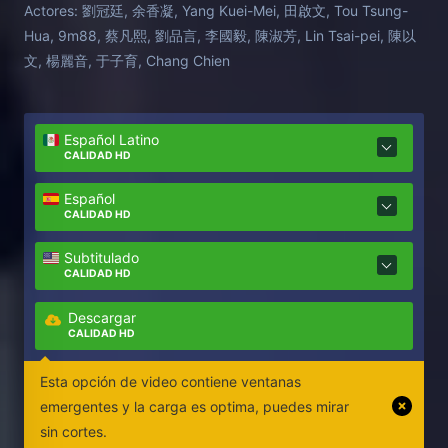
Actores:
劉冠廷, 余香凝, Yang Kuei-Mei, 田啟文, Tou Tsung-
Hua, 9m88, 蔡凡熙, 劉品言, 李國毅, 陳淑芳, Lin Tsai-pei, 陳以
文, 楊麗音, 于子育, Chang Chien
Español Latino
CALIDAD HD
Español
CALIDAD HD
Subtitulado
CALIDAD HD
Descargar
CALIDAD HD
Esta opción de video contiene ventanas
emergentes y la carga es optima, puedes mirar
sin cortes.