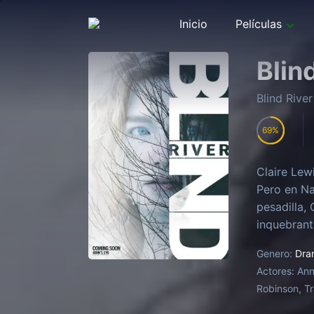
Inicio
Películas
Blin
Blind River
69
Claire Lew
Pero en Na
pesadilla,
inquebrant
Genero:
Dra
Actores:
Ann
Robinson, T