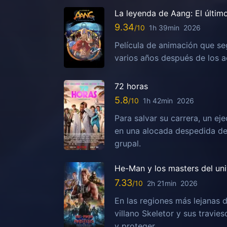
La leyenda de Aang: El últim
9.34
1h 39min
2026
Película de animación que se
varios años después de los ac
72 horas
5.8
1h 42min
2026
Para salvar su carrera, un ej
en una alocada despedida de 
grupal.
He-Man y los masters del un
7.33
2h 21min
2026
En las regiones más lejanas d
villano Skeletor y sus travies
y proteger