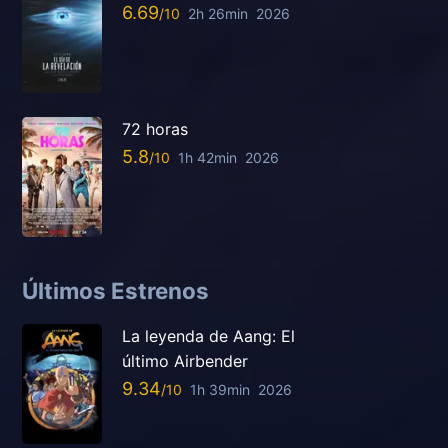
6.69
2h 26min
2026
72 horas
5.8
1h 42min
2026
Últimos Estrenos
La leyenda de Aang: El
último Airbender
9.34
1h 39min
2026