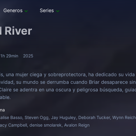
Generos
Series
d River
1h 29min
2025
is, una mujer ciega y sobreprotectora, ha dedicado su vida a
vidad, su mundo se derrumba cuando Briar desaparece sin 
 Claire se adentra en una oscura y peligrosa búsqueda, guia
able.
ma
alise Basso, Steven Ogg, Jay Huguley, Deborah Tucker, Wynn Reich
racy Campbell, denise smolarek, Avalon Reign