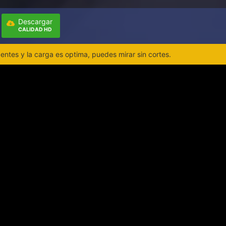
Descargar
CALIDAD HD
ntes y la carga es optima, puedes mirar sin cortes.