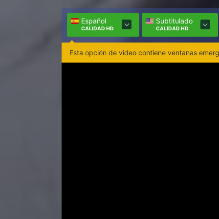
Español
Subtitulado
CALIDAD HD
CALIDAD HD
Esta opción de video contiene ventanas emerge